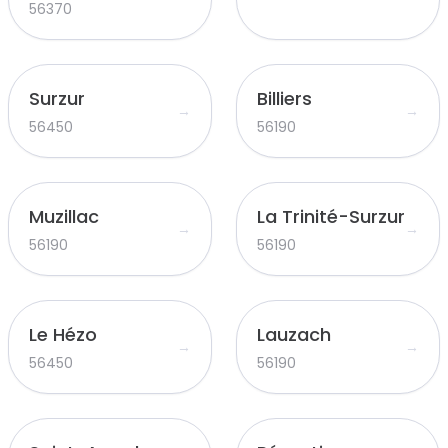
56370
Surzur
Billiers
→
→
56450
56190
Muzillac
La Trinité-Surzur
→
→
56190
56190
Le Hézo
Lauzach
→
→
56450
56190