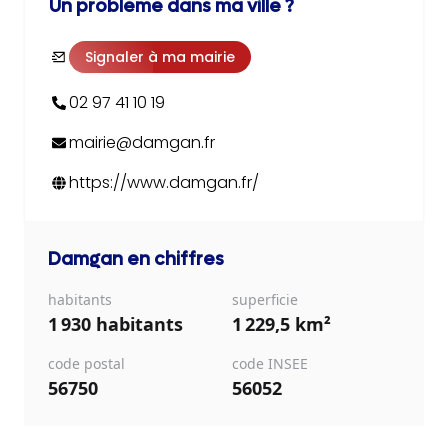
Un problème dans ma ville ?
Signaler à ma mairie
02 97 41 10 19
mairie@damgan.fr
https://www.damgan.fr/
Damgan
en chiffres
habitants
superficie
1 930 habitants
1 229,5 km²
code postal
code INSEE
56750
56052