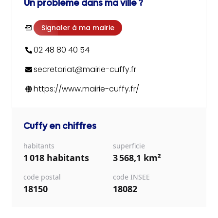
Un problème dans ma ville ?
Signaler à ma mairie
02 48 80 40 54
secretariat@mairie-cuffy.fr
https://www.mairie-cuffy.fr/
Cuffy
en chiffres
habitants
superficie
1 018 habitants
3 568,1 km²
code postal
code INSEE
18150
18082