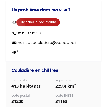
Un problème dans ma ville ?
Signaler à ma mairie
05 61 97 18 09
mairiedecouladere@wanadoo.fr
/
Couladère
en chiffres
habitants
superficie
413 habitants
229,4 km²
code postal
code INSEE
31220
31153