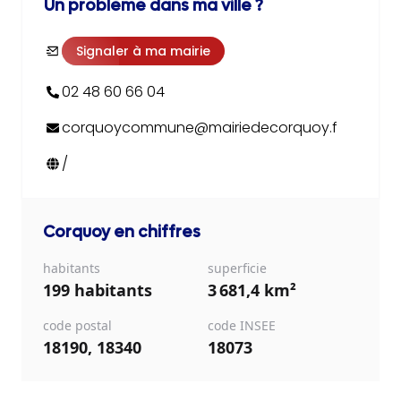
Un problème dans ma ville ?
Signaler à ma mairie
02 48 60 66 04
corquoycommune@mairiedecorquoy.f
/
Corquoy
en chiffres
habitants
superficie
199 habitants
3 681,4 km²
code postal
code INSEE
18190, 18340
18073