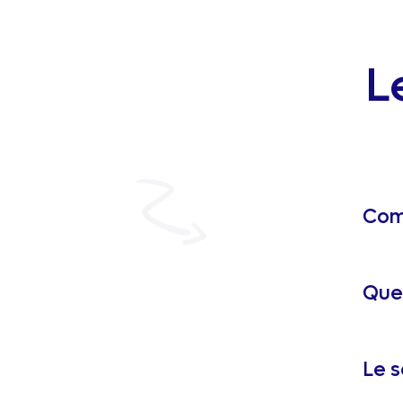
L
Comm
Quel
Le s