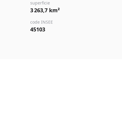
superficie
3 263,7 km²
code INSEE
45103