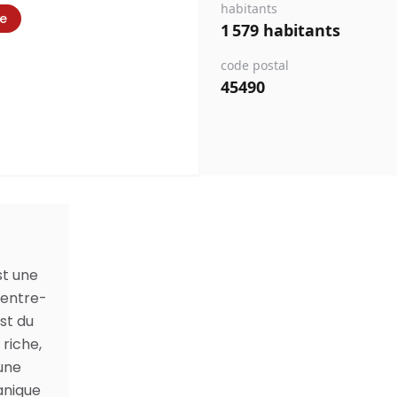
habitants
ie
1 579 habitants
code postal
45490
st une
Centre-
est du
riche,
une
anique