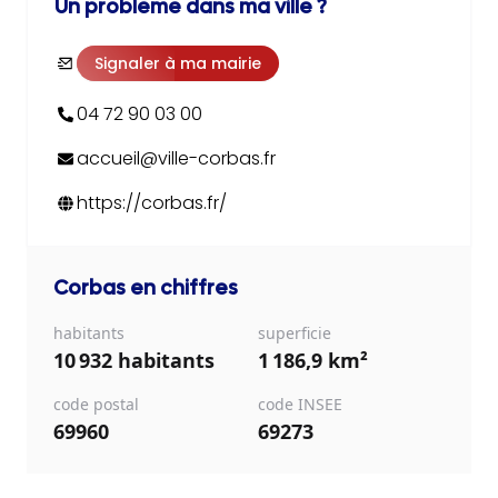
Un problème dans ma ville ?
Signaler à ma mairie
04 72 90 03 00
accueil@ville-corbas.fr
https://corbas.fr/
Corbas
en chiffres
habitants
superficie
10 932 habitants
1 186,9 km²
code postal
code INSEE
69960
69273