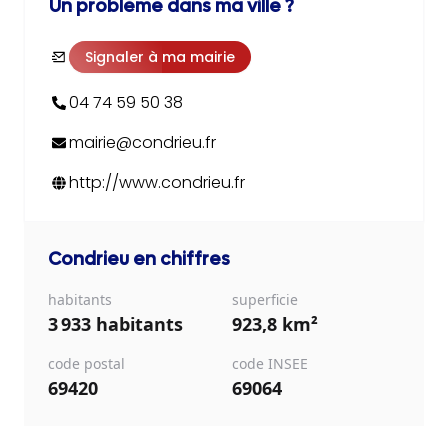
Un problème dans ma ville ?
Signaler à ma mairie
04 74 59 50 38
mairie@condrieu.fr
http://www.condrieu.fr
Condrieu
en chiffres
habitants
superficie
3 933 habitants
923,8 km²
code postal
code INSEE
69420
69064