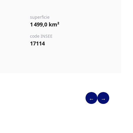
superficie
1 499,0 km²
code INSEE
17114
←
→