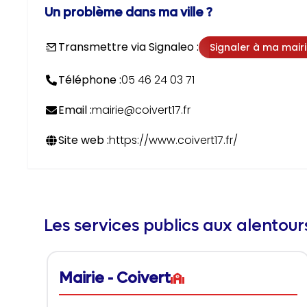
Un problème dans ma ville ?
Transmettre via Signaleo :
Signaler à ma mair
Téléphone :
05 46 24 03 71
Email :
mairie@coivert17.fr
Site web :
https://www.coivert17.fr/
Les services publics aux alentou
Mairie - Coivert