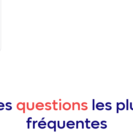
es
questions
les pl
fréquentes