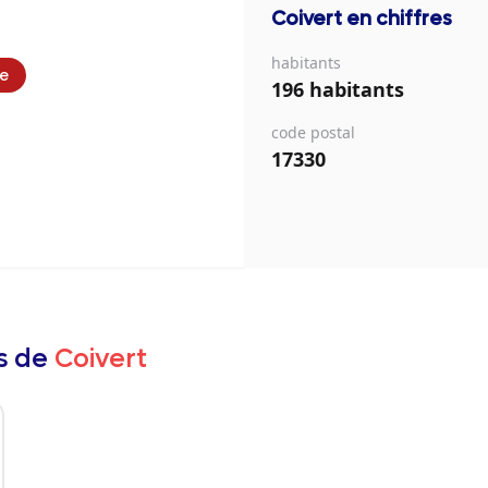
Coivert
en chiffres
habitants
ie
196 habitants
code postal
17330
rs de
Coivert