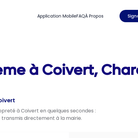
Application Mobile
FAQ
À Propos
Sign
lème à Coivert, Cha
oivert
ropreté à Coivert en quelques secondes :
t transmis directement à la mairie.