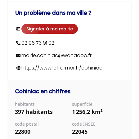
Un problème dans ma ville ?
Signaler à ma mairie
02 96 73 91 02
mairie.cohiniac@wanadoo.fr
https://www.leffarmor.fr/cohiniac
Cohiniac
en chiffres
habitants
superficie
397 habitants
1 256,2 km²
code postal
code INSEE
22800
22045