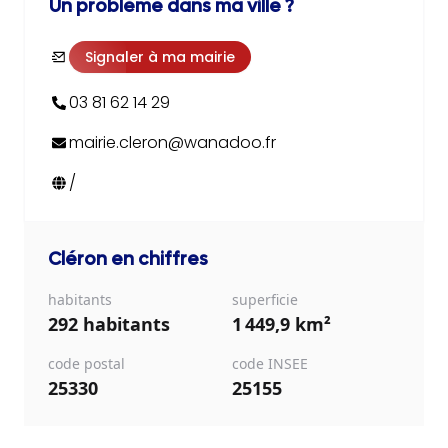
Un problème dans ma ville ?
Signaler à ma mairie
03 81 62 14 29
mairie.cleron@wanadoo.fr
/
Cléron
en chiffres
habitants
superficie
292 habitants
1 449,9 km²
code postal
code INSEE
25330
25155