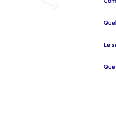
Comm
Quel
Le s
Que 