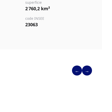
superficie
2 760,2 km²
code INSEE
23063
←
→