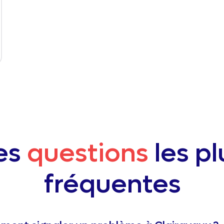
es
questions
les pl
fréquentes