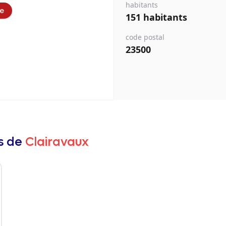
habitants
ie
151 habitants
code postal
23500
rs de
Clairavaux