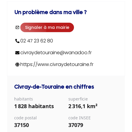
Un problème dans ma ville ?
Signaler à ma mairie
02 47 23 62 80
civraydetouraine@wanadoo.fr
https://www.civraydetouraine.fr
Civray-de-Touraine
en chiffres
habitants
superficie
1 828 habitants
2 316,1 km²
code postal
code INSEE
37150
37079