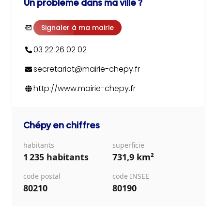
Un problème dans ma ville ?
Signaler à ma mairie
03 22 26 02 02
secretariat@mairie-chepy.fr
http://www.mairie-chepy.fr
Chépy
en chiffres
habitants
superficie
1 235 habitants
731,9 km²
code postal
code INSEE
80210
80190