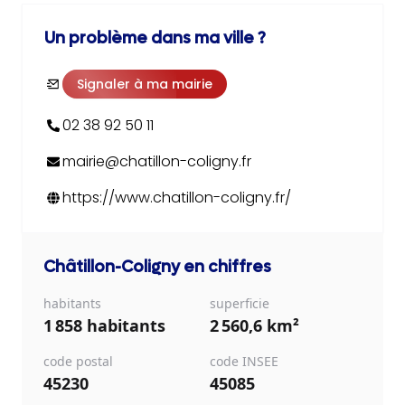
Un problème dans ma ville ?
Signaler à ma mairie
02 38 92 50 11
mairie@chatillon-coligny.fr
https://www.chatillon-coligny.fr/
Châtillon-Coligny
en chiffres
habitants
superficie
1 858 habitants
2 560,6 km²
code postal
code INSEE
45230
45085