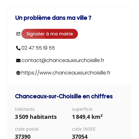
Un problème dans ma ville ?
Signaler à ma mairie
02 47 55 19 55
contact@chanceauxsurchoisille.fr
https://www.chanceauxsurchoisille.fr
Chanceaux-sur-Choisille
en chiffres
habitants
superficie
3 509 habitants
1 849,4 km²
code postal
code INSEE
37390
37054