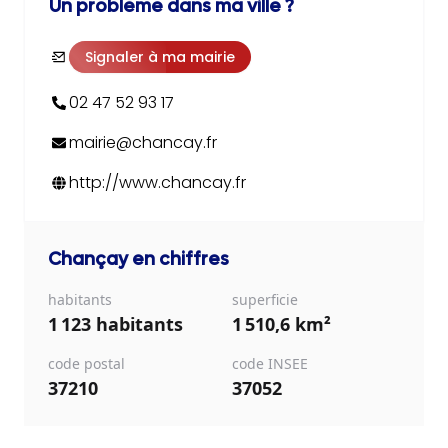
Un problème dans ma ville ?
Signaler à ma mairie
02 47 52 93 17
mairie@chancay.fr
http://www.chancay.fr
Chançay
en chiffres
habitants
superficie
1 123 habitants
1 510,6 km²
code postal
code INSEE
37210
37052