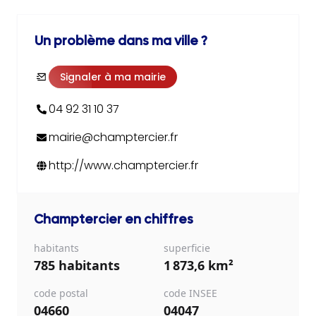
Un problème dans ma ville ?
Signaler à ma mairie
04 92 31 10 37
mairie@champtercier.fr
http://www.champtercier.fr
Champtercier
en chiffres
habitants
superficie
785 habitants
1 873,6 km²
code postal
code INSEE
04660
04047