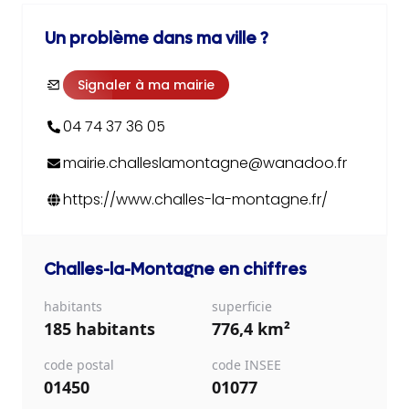
Un problème dans ma ville ?
Signaler à ma mairie
04 74 37 36 05
mairie.challeslamontagne@wanadoo.fr
https://www.challes-la-montagne.fr/
Challes-la-Montagne
en chiffres
habitants
superficie
185 habitants
776,4 km²
code postal
code INSEE
01450
01077