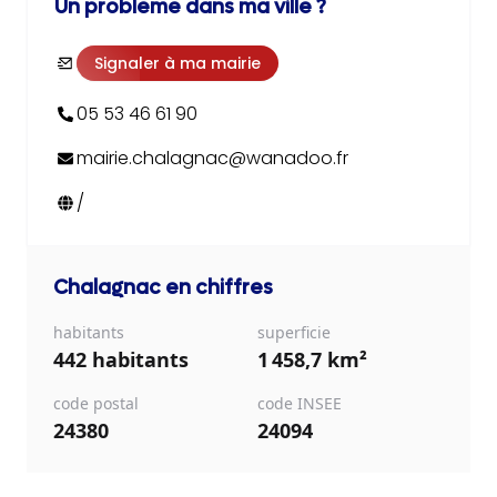
Un problème dans ma ville ?
Signaler à ma mairie
05 53 46 61 90
mairie.chalagnac@wanadoo.fr
/
Chalagnac
en chiffres
habitants
superficie
442 habitants
1 458,7 km²
code postal
code INSEE
24380
24094