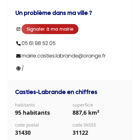
Un problème dans ma ville ?
Signaler à ma mairie
05 61 98 52 05
mairie.casties.labrande@orange.fr
/
Casties-Labrande
en chiffres
habitants
superficie
95 habitants
887,6 km²
code postal
code INSEE
31430
31122