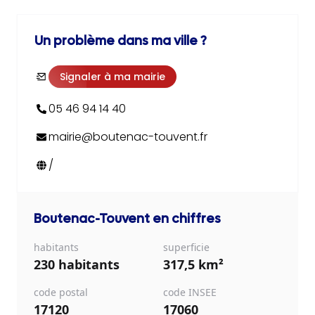
Un problème dans ma ville ?
Signaler à ma mairie
05 46 94 14 40
mairie@boutenac-touvent.fr
/
Boutenac-Touvent
en chiffres
habitants
superficie
230 habitants
317,5 km²
code postal
code INSEE
17120
17060