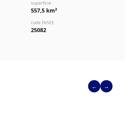
superficie
557,5 km²
code INSEE
25082
←
→