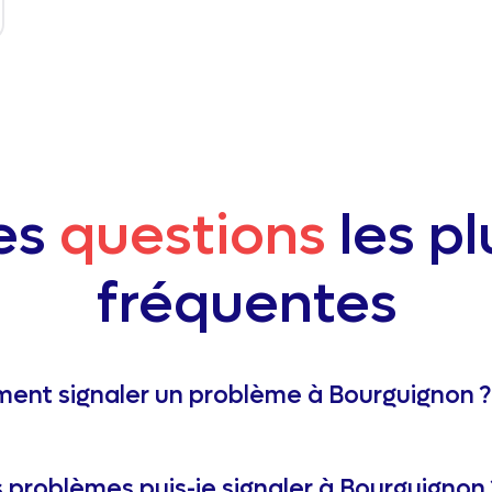
es
questions
les pl
fréquentes
nt signaler un problème à Bourguignon ?
 problèmes puis-je signaler à Bourguignon 