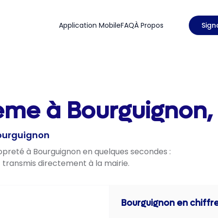
Application Mobile
FAQ
À Propos
Sign
ème à Bourguignon,
Bourguignon
ropreté à Bourguignon en quelques secondes :
t transmis directement à la mairie.
Bourguignon
en chiffr