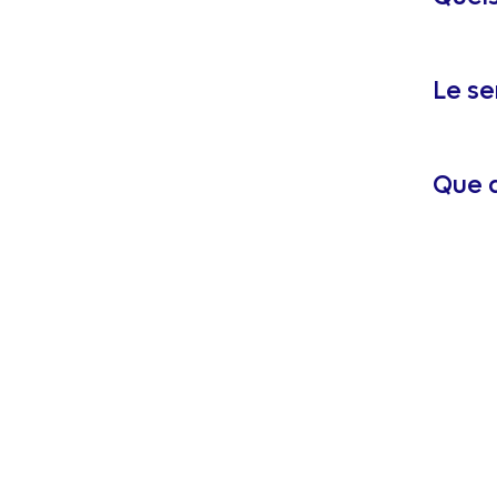
Le se
Que d