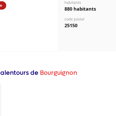
habitants
ie
880 habitants
code postal
25150
 alentours de
Bourguignon