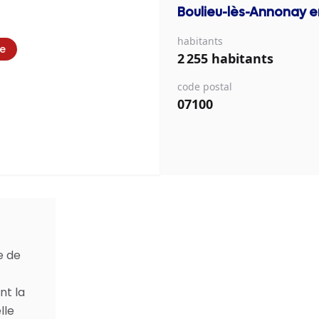
Boulieu-lès-Annonay
e
habitants
ie
2 255 habitants
code postal
07100
e de
nt la
lle