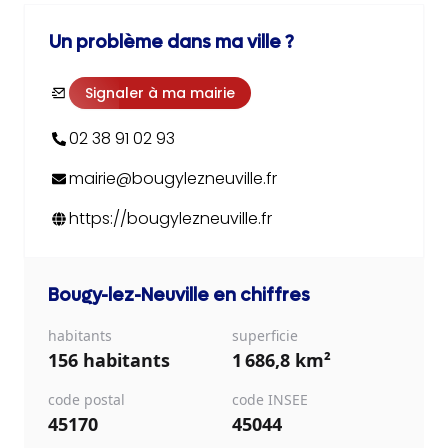
Un problème dans ma ville ?
Signaler à ma mairie
02 38 91 02 93
mairie@bougylezneuville.fr
https://bougylezneuville.fr
Bougy-lez-Neuville
en chiffres
habitants
superficie
156 habitants
1 686,8 km²
code postal
code INSEE
45170
45044