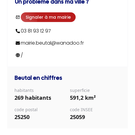
Un problème dans ma ville ?
Signaler à ma mairie
03 81 93 12 97
mairie.beutal@wanadoo.fr
/
Beutal
en chiffres
habitants
superficie
269 habitants
591,2 km²
code postal
code INSEE
25250
25059