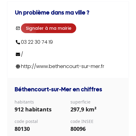
Un problème dans ma ville ?
Signaler à ma mairie
03 22 30 74 19
/
http://www.bethencourt-sur-mer.fr
Béthencourt-sur-Mer
en chiffres
habitants
superficie
912 habitants
297,9 km²
code postal
code INSEE
80130
80096