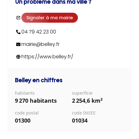
Un problème dans ma ville ?
Signaler à ma mairie
04 79 42 23 00
mairie@belley.fr
https://www.belley.fr/
Belley
en chiffres
habitants
superficie
9 270 habitants
2 254,6 km²
code postal
code INSEE
01300
01034