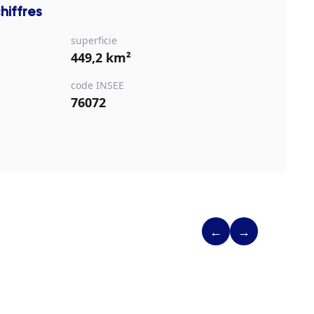
hiffres
superficie
449,2 km²
code INSEE
76072
←
→