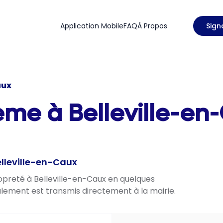
Application Mobile
FAQ
À Propos
Sign
aux
ème à Belleville-en
elleville-en-Caux
ropreté à Belleville-en-Caux en quelques
nalement est transmis directement à la mairie.