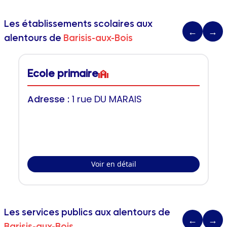
Les établissements scolaires aux
←
→
alentours de
Barisis-aux-Bois
Ecole primaire
Adresse :
1 rue DU MARAIS
Voir en détail
Les services publics aux alentours de
←
→
Barisis-aux-Bois