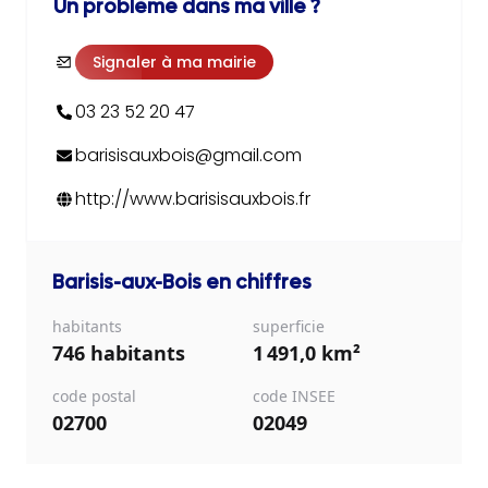
Un problème dans ma ville ?
Signaler à ma mairie
03 23 52 20 47
barisisauxbois@gmail.com
http://www.barisisauxbois.fr
Barisis-aux-Bois
en chiffres
habitants
superficie
746 habitants
1 491,0 km²
code postal
code INSEE
02700
02049