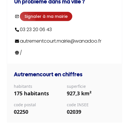
Un problème dans ma ville ?
Signaler à ma mairie
03 23 20 06 43
autrementcourt.mairie@wanadoo.fr
/
Autremencourt
en chiffres
habitants
superficie
175 habitants
927,3 km²
code postal
code INSEE
02250
02039