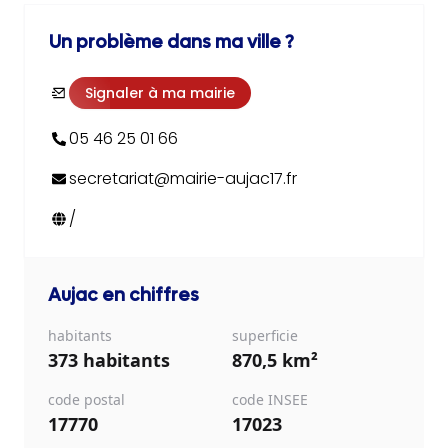
Un problème dans ma ville ?
Signaler à ma mairie
05 46 25 01 66
secretariat@mairie-aujac17.fr
/
Aujac
en chiffres
habitants
superficie
373 habitants
870,5 km²
code postal
code INSEE
17770
17023