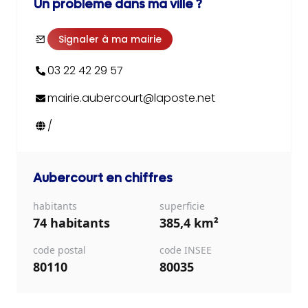
Un problème dans ma ville ?
Signaler à ma mairie
03 22 42 29 57
mairie.aubercourt@laposte.net
/
Aubercourt
en chiffres
habitants
superficie
74 habitants
385,4 km²
code postal
code INSEE
80110
80035