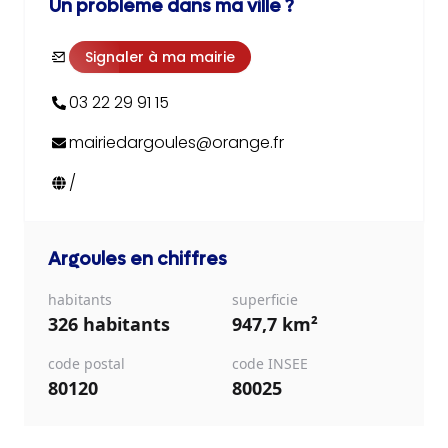
Un problème dans ma ville ?
Signaler à ma mairie
03 22 29 91 15
mairiedargoules@orange.fr
/
Argoules
en chiffres
habitants
superficie
326 habitants
947,7 km²
code postal
code INSEE
80120
80025