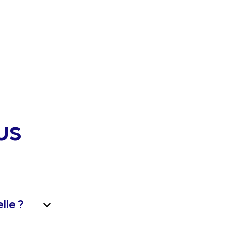
us
lle ?