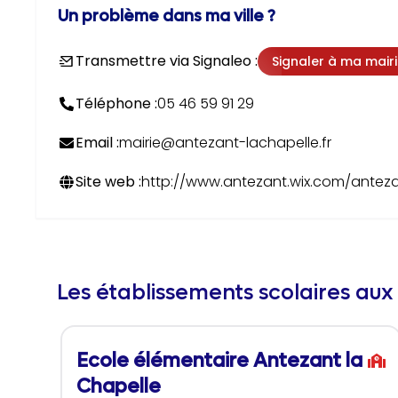
Un problème dans ma ville ?
Transmettre via Signaleo :
Signaler à ma mair
Téléphone :
05 46 59 91 29
Email :
mairie@antezant-lachapelle.fr
Site web :
http://www.antezant.wix.com/anteza
Les établissements scolaires aux
Ecole élémentaire Antezant la
Chapelle