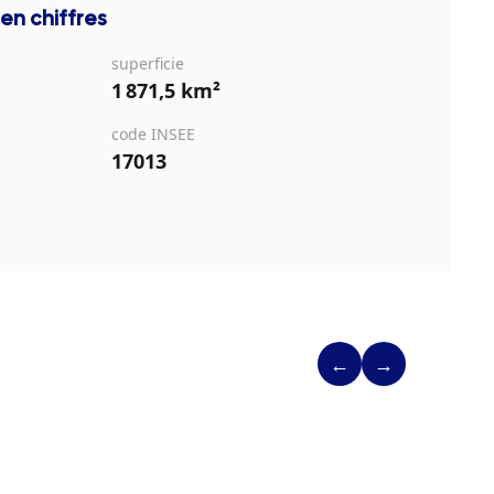
en chiffres
superficie
1 871,5 km²
code INSEE
17013
←
→