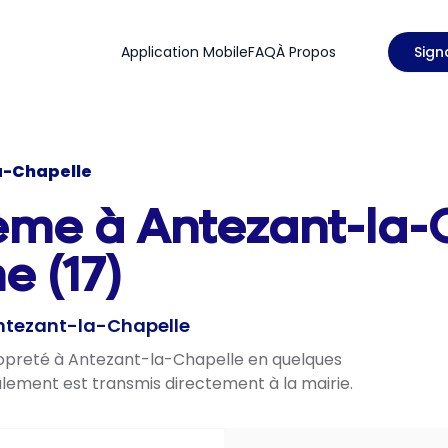
Application Mobile
FAQ
À Propos
Sign
a-Chapelle
lème à Antezant-la-
e (17)
Antezant-la-Chapelle
propreté à Antezant-la-Chapelle en quelques
nalement est transmis directement à la mairie.