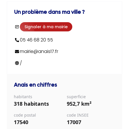
Un problème dans ma ville ?
Signaler à ma mairie
05 46 68 20 55
mairie@anais17.fr
/
Anais
en chiffres
habitants
superficie
318 habitants
952,7 km²
code postal
code INSEE
17540
17007