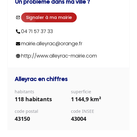
Un problème dans ma ville ?
Signaler à ma mairie
04 71 57 37 33
mairie.alleyrac@orange.fr
http://www.alleyrac-mairie.com
Alleyrac
en chiffres
habitants
superficie
118 habitants
1 144,9 km²
code postal
code INSEE
43150
43004