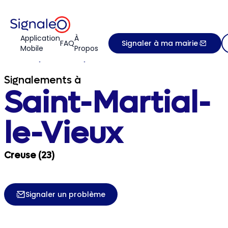
Application
À
FAQ
Signaler à ma mairie
Mobile
Propos
Accueil
Creuse
Saint-Martial-le-Vieux
Signalements à
Saint-Martial-
le-Vieux
Creuse (23)
Signaler un problème