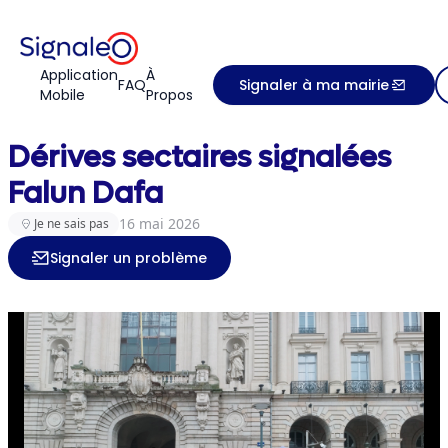
Application
À
FAQ
Signaler à ma mairie
Mobile
Propos
Accueil
Dérives sectaires signalé...
Dérives sectaires signalées
Falun Dafa
16 mai 2026
Je ne sais pas
Signaler un problème